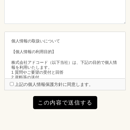
個人情報の取扱いについて
【個人情報の利用目的】
株式会社アドコード（以下当社）は、下記の目的で個人情
報を利用いたします。
1 質問やご要望の受付と回答
2 資料等の送付
上記の個人情報保護方針に同意します。
【個人情報の第三者への提供について】
当社は、下記の場合を除いて個人情報を第三者に提供する
この内容で送信する
ことはありません。
1 本人の同意がある場合
2 法令に基づく場合
3 個人情報の保護に関する法律及びJISQ：15001によって
認められている場合
（この場合においても、適切な社内手続を経て行います）